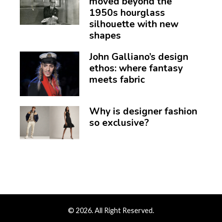
moved beyond the
1950s hourglass
silhouette with new
shapes
John Galliano’s design
ethos: where fantasy
meets fabric
Why is designer fashion
so exclusive?
© 2026. All Right Reserved.