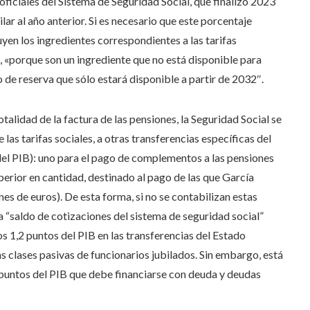
 oficiales del Sistema de Seguridad Social, que finalizó 2023
ilar al año anterior. Si es necesario que este porcentaje
uyen los ingredientes correspondientes a las tarifas
 «porque son un ingrediente que no está disponible para
 de reserva que sólo estará disponible a partir de 2032″.
talidad de la factura de las pensiones, la Seguridad Social se
las tarifas sociales, a otras transferencias específicas del
del PIB): uno para el pago de complementos a las pensiones
perior en cantidad, destinado al pago de las que García
es de euros). De esta forma, si no se contabilizan estas
a “saldo de cotizaciones del sistema de seguridad social”
os 1,2 puntos del PIB en las transferencias del Estado
s clases pasivas de funcionarios jubilados. Sin embargo, está
 puntos del PIB que debe financiarse con deuda y deudas