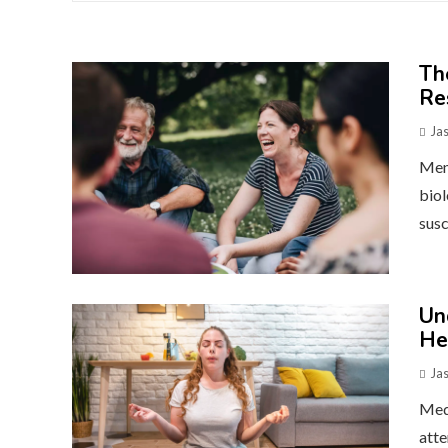
Th
Re
Ja
Ment
biol
susc
Un
He
Ja
Medi
atte