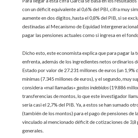
Para llegar a esta cifra García se basa en los resultados
con un déficit equivalente al 0,6% del PBI, cifra muy sim
aumente en dos dígitos, hasta el 0,8% del PIB, si se excl
destinadas al Mecanismo de Equidad Intergeneracional,
pagar las pensiones actuales como si ingresa en el fondo
Dicho esto, este economista explica que para pagar la to
enfrenta, además de los ingredientes netos ordinarios de 
Estado por valor de 27.231 millones de euros (un 1,9% 
mínimas (7.345 millones de euros), y el segundo, muy su
considera «mal llamadas»
gastos indebidos
(19.886 millon
transferencias de montos, lo que este investigador llam
sería casi el 2,7% del PIB. Ya, a estos se han sumado otr
(también de los montos) para el pago de pensiones de la
vinculado al mencionado déficit de cotizaciones de 3,8
generales.