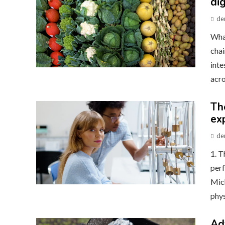
di
de
Wha
chai
inte
acro
Th
ex
de
1. 
perf
Mic
phys
Ad