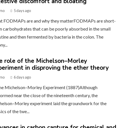
gestive discomfort and bloating
mo
5 days ago
t FODMAPs are and why they matterFODMAPs are short-
n carbohydrates that can be poorly absorbed in the small
stine and then fermented by bacteria in the colon. The
ny...
e role of the Michelson–Morley
periment in disproving the ether theory
mo
6 days ago
The Michelson–Morley Experiment (1887)Although
ormed near the close of the nineteenth century, the
helson–Morley experiment laid the groundwork for the
ics of the twe...
vances in carbon capture for chemical and